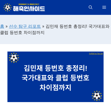
컨
Me
텐
츠
로
홈
»
선수 탐구 리포트
»
김민재 등번호 총정리! 국가대표와
건
클럽 등번호 차이점까지
너
뛰
기