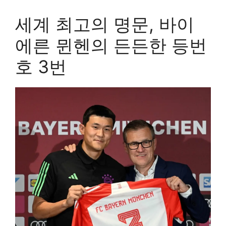
세계 최고의 명문, 바이
에른 뮌헨의 든든한 등번
호 3번