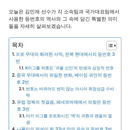
오늘은 김민재 선수가 각 소속팀과 국가대표팀에서
사용한 등번호의 역사와 그 속에 담긴 특별한 의미
들을 자세히 살펴보겠습니다.
목차
프로 무대의 화려한 서막, 전북 현대에서의 등번호 3
번
K리그를 뒤흔든 ‘괴물 신인’의 탄생과 상징적 번호
중국 무대에서의 유일한 변화, 베이징 궈안의 등번
호 2번
번호는 바뀌어도 변치 않는 아시아 최정상급 수비
력
유럽 정복의 첫걸음, 페네르바체에서 되찾은 등번
호 3번
터키 리그를 초토화시킨 ‘벽’의 귀환과 팬들의 열
광
나폴리의 전설이 된 33년 만의 우승과 등번호 3번