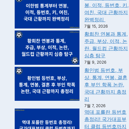
봉, 이적, 등번호, 키,
여친, 국대 근황까지
완벽정리
7월 15, 2026
황희찬 연봉과 통계,
주급, 부상, 이적, 논
란, 월드컵 근황까지
심층 탐구
7월 9, 2026
황인범 등번호, 부
상, 통계, 연봉, 결혼
후 부인 학폭 논란,
국대 근황까지 총정
리
7월 7, 2026
역대 포를란 등번호
총정리! 국가대표부
터 클럽 등번호까지